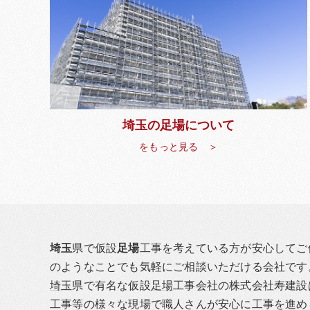
埼玉の足場について
をもっと見る ＞
埼玉
県で仮設
足場
工事を考えている方が安心してご
のようなことでも気軽にご相談いただける会社です
埼玉
県で有名な仮設
足場
工事会社の株式会社寿建設
工事等の様々な現場で職人さんが安心に工事を進め