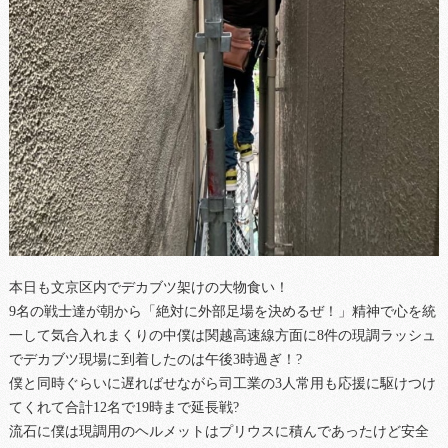
本日も文京区内でデカブツ架けの大物食い！
9名の戦士達が朝から「絶対に外部足場を決めるぜ！」精神で心を統
一して気合入れまくりの中僕は関越高速線方面に8件の現調ラッシュ
でデカブツ現場に到着したのは午後3時過ぎ！?
僕と同時ぐらいに遅ればせながら司工業の3人常用も応援に駆けつけ
てくれて合計12名で19時まで延長戦?
流石に僕は現調用のヘルメットはプリウスに積んであったけど安全