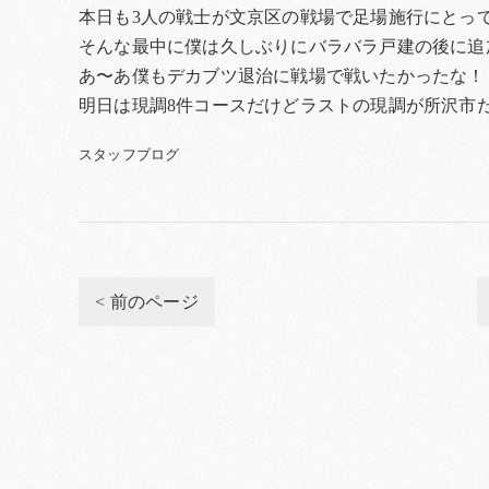
本日も3人の戦士が文京区の戦場で足場施行にとっ
そんな最中に僕は久しぶりにバラバラ戸建の後に追
あ〜あ僕もデカブツ退治に戦場で戦いたかったな！
明日は現調8件コースだけどラストの現調が所沢市
スタッフブログ
< 前のページ