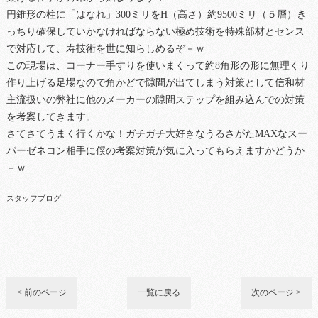
円錐形の柱に「はなれ」300ミリをH（高さ）約9500ミリ（５層）き
っちり確保していかなければならない極め技術を特殊部材とセンス
で対応して、寿技術を世に知らしめるぞ－ｗ
この現場は、コーナー手すりを使いまくって約8角形の形に無理くり
作り上げる足場なので角かどで隙間が出てしまう対策として信和材
主流扱いの弊社に他のメーカーの隙間ステップを組み込んでの対策
を考案してきます。
さてさてうまく行くかな！ガチガチ大好きなうるさがたMAXなスー
パーゼネコン相手に僕の考案対策が気に入ってもらえますかどうか
－ｗ
スタッフブログ
< 前のページ
一覧に戻る
次のページ >