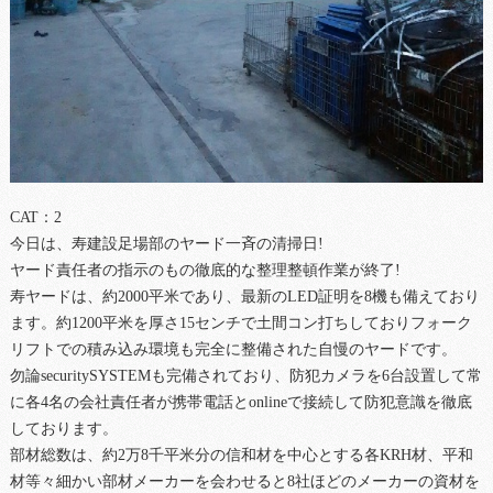
CAT：2
今日は、寿建設足場部のヤード一斉の清掃日!
ヤード責任者の指示のもの徹底的な整理整頓作業が終了!
寿ヤードは、約2000平米であり、最新のLED証明を8機も備えており
ます。約1200平米を厚さ15センチで土間コン打ちしておりフォーク
リフトでの積み込み環境も完全に整備された自慢のヤードです。
勿論securitySYSTEMも完備されており、防犯カメラを6台設置して常
に各4名の会社責任者が携帯電話とonlineで接続して防犯意識を徹底
しております。
部材総数は、約2万8千平米分の信和材を中心とする各KRH材、平和
材等々細かい部材メーカーを会わせると8社ほどのメーカーの資材を