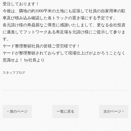
受注しております！
今後は、隣地の約1000平米の土地にも拡張して社員の自家用車の駐
車及び積み込み確認した各トラックの置き場にする予定です。
各元請け様の寿贔屓なご厚意に感謝いたしまして、更なる会社投資
に邁進してフットワークある寿足場を元請け様にご提示して参りま
す。
ヤード整理整頓社員の皆様ご苦労様です！
ヤードが整理整頓されておらずして現場仕上げがよかろうことなく
意識せよ！ by社長より
スタッフブログ
< 前のページ
一覧に戻る
次のページ >