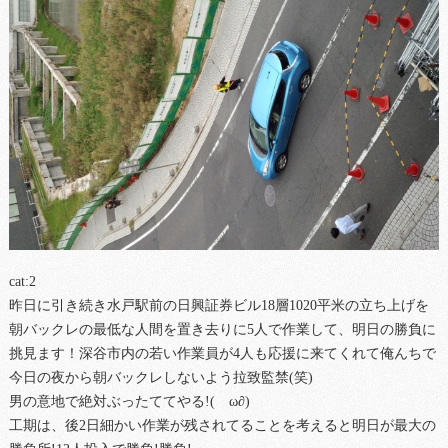
cat:2
昨日に引き続き水戸駅前の日興証券ビル18層1020平米の立ち上げを
朝バックレの最低な人間を置き去りに5人で作業して、明日の勝負に
挑見ます！深谷市内の若い作業員が4人も応援に来てくれて俺んちで
今日の夜から朝バックレしないよう拉致監禁(笑)
男の意地で絶対ぶったててやる!(ゝω∂)
工期は、後2日細かい作業が残されてることを考えると明日が最大の