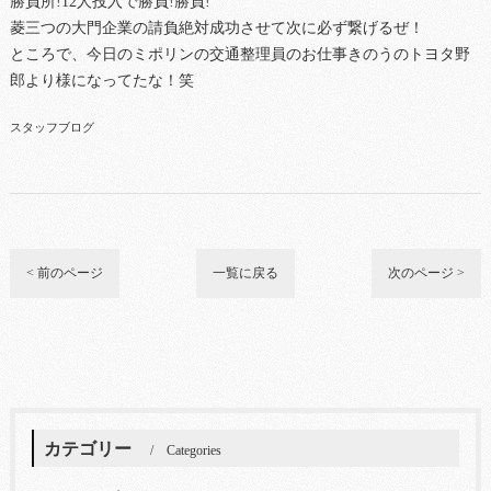
勝負所!12人投入で勝負!勝負!
菱三つの大門企業の請負絶対成功させて次に必ず繋げるぜ！
ところで、今日のミポリンの交通整理員のお仕事きのうのトヨタ野
郎より様になってたな！笑
スタッフブログ
< 前のページ
一覧に戻る
次のページ >
カテゴリー
Categories