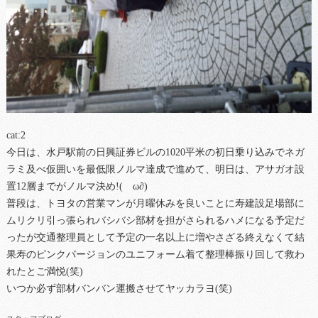
cat:2
今日は、水戸駅前の日興証券ビルの1020平米の初日乗り込みでネガ
ラミ及べ仮囲いを最低限ノルマ達成で進めて、明日は、アサガオ設
置12層までがノルマ決め!(ゝω∂)
普段は、トヨタの営業マンが月曜休みを良いことに寿建設足場部に
ムリクリ引っ張られバシバシ部材を担がさられるハメになる予定だ
ったが交通整理員として予定の一名以上に増やさざる終えなくて結
果寿のピンクバージョンのユニフォーム着て整理棒振り回して救わ
れたとご満悦(笑)
いつか必ず部材バンバン運搬させてヤッカラヨ(笑)