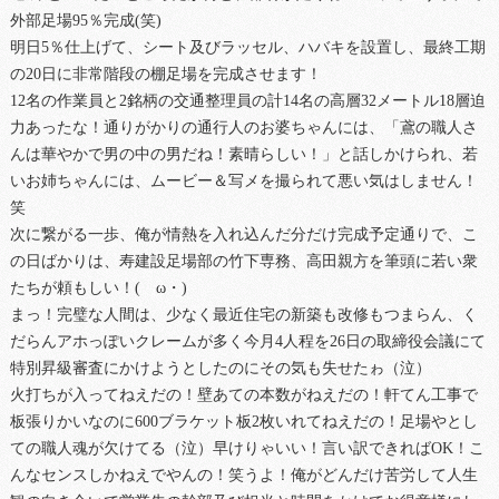
外部足場95％完成(笑)
明日5％仕上げて、シート及びラッセル、ハバキを設置し、最終工期
の20日に非常階段の棚足場を完成させます！
12名の作業員と2銘柄の交通整理員の計14名の高層32メートル18層迫
力あったな！通りがかりの通行人のお婆ちゃんには、「鳶の職人さ
んは華やかで男の中の男だね！素晴らしい！」と話しかけられ、若
いお姉ちゃんには、ムービー＆写メを撮られて悪い気はしません！
笑
次に繋がる一歩、俺が情熱を入れ込んだ分だけ完成予定通りで、こ
の日ばかりは、寿建設足場部の竹下専務、高田親方を筆頭に若い衆
たちが頼もしい！(ゝω・)
まっ！完璧な人間は、少なく最近住宅の新築も改修もつまらん、く
だらんアホっぽいクレームが多く今月4人程を26日の取締役会議にて
特別昇級審査にかけようとしたのにその気も失せたゎ（泣）
火打ちが入ってねえだの！壁あての本数がねえだの！軒てん工事で
板張りかいなのに600ブラケット板2枚いれてねえだの！足場やとし
ての職人魂が欠けてる（泣）早けりゃいい！言い訳できればOK！こ
んなセンスしかねえでやんの！笑うよ！俺がどんだけ苦労して人生