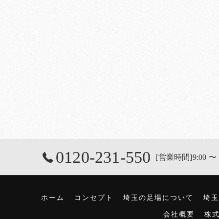
0120-231-550
[営業時間]9:00 〜 
ホーム
コンセプト
埼玉の足場について
埼玉
会社概要
株