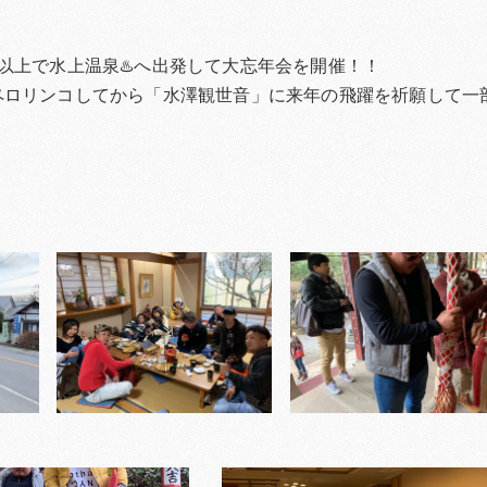
以上で水上温泉♨️へ出発して大忘年会を開催！！
ペロリンコしてから「水澤観世音」に来年の飛躍を祈願して一