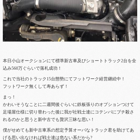
本日小山オークションにて標準新古車及びショートトラック2台を全
込み560万ぐらいで落札成功！
これで当社のトラック15台態勢にてフットワーク経営継続中！
フットワーク無くして寿あらず！
まっ！
かわいそうなことに二週間後ぐらいに鉄板張りのオプションつけて
足場屋仕様に切り替わった後に我が社戦士達にコテンパにブチ殺さ
れるのかと思うと新中古でも贅沢三昧な思い！
僕がせめても新中古車系の想定予算オーバなトラック君を助けてあ
げる思い出なければ戦士達は危ない系だから?