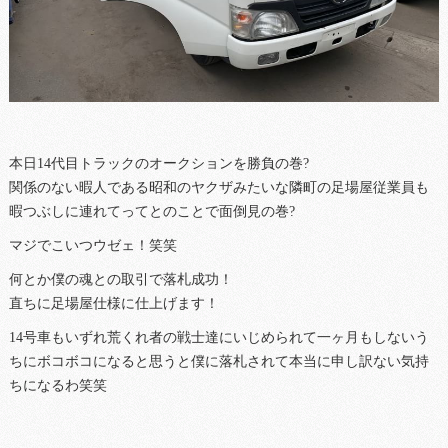
本日14代目トラックのオークションを勝負の巻?
関係のない暇人である昭和のヤクザみたいな隣町の足場屋従業員も
暇つぶしに連れてってとのことで面倒見の巻?
マジでこいつウゼェ！笑笑
何とか僕の魂との取引で落札成功！
直ちに足場屋仕様に仕上げます！
14号車もいずれ荒くれ者の戦士達にいじめられて一ヶ月もしないう
ちにボコボコになると思うと僕に落札されて本当に申し訳ない気持
ちになるわ笑笑