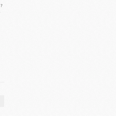
?
ン
ス
>