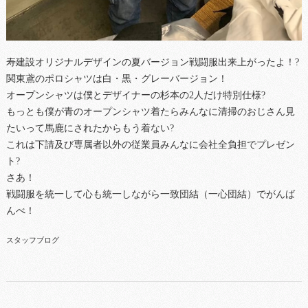
寿建設オリジナルデザインの夏バージョン戦闘服出来上がったよ！?
関東鳶のポロシャツは白・黒・グレーバージョン！
オープンシャツは僕とデザイナーの杉本の2人だけ特別仕様?
もっとも僕が青のオープンシャツ着たらみんなに清掃のおじさん見
たいって馬鹿にされたからもう着ない?
これは下請及び専属者以外の従業員みんなに会社全負担でプレゼン
ト?
さあ！
戦闘服を統一して心も統一しながら一致団結（一心団結）でがんば
んべ！
スタッフブログ