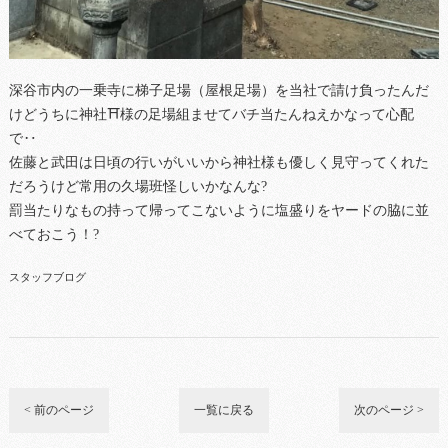
深谷市内の一乗寺に梯子足場（屋根足場）を当社で請け負ったんだ
けどうちに神社⛩様の足場組ませてバチ当たんねえかなって心配
で‥
佐藤と武田は日頃の行いがいいから神社様も優しく見守ってくれた
だろうけど常用の久場班怪しいかなんな?
罰当たりなもの持って帰ってこないように塩盛りをヤードの脇に並
べておこう！?
スタッフブログ
< 前のページ
一覧に戻る
次のページ >