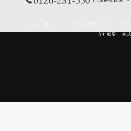
0120-231-550
[営業時間]9:00 〜 
ホーム
コンセプト
埼玉の足場について
埼玉
会社概要
株