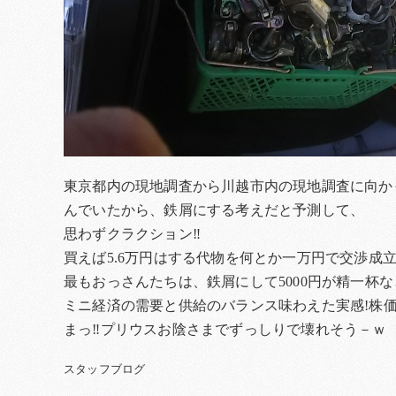
東京都内の現地調査から川越市内の現地調査に向か
んでいたから、鉄屑にする考えだと予測して、
思わずクラクション‼
買えば5.6万円はする代物を何とか一万円で交渉成
最もおっさんたちは、鉄屑にして5000円が精一杯
ミニ経済の需要と供給のバランス味わえた実感!株
まっ‼プリウスお陰さまでずっしりで壊れそう－ｗ
スタッフブログ