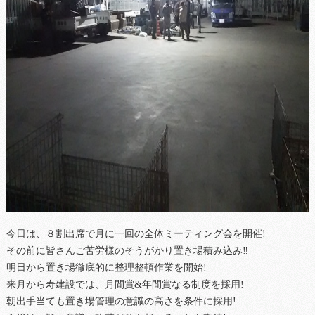
今日は、８割出席で月に一回の全体ミーティング会を開催!
その前に皆さんご苦労様のそうがかり置き場積み込み‼
明日から置き場徹底的に整理整頓作業を開始!
来月から寿建設では、月間賞&年間賞なる制度を採用!
朝出手当ても置き場管理の意識の高さを条件に採用!