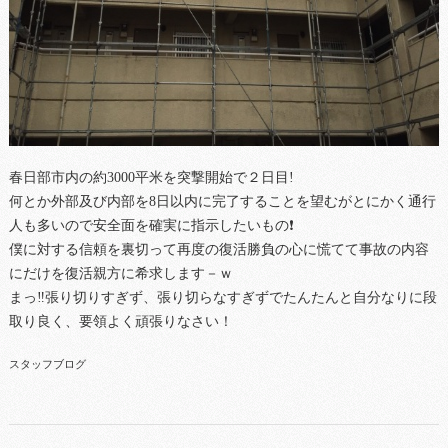
春日部市内の約3000平米を突撃開始で２日目!
何とか外部及び内部を8日以内に完了することを望むがとにかく通行
人も多いので安全面を確実に指示したいもの❗
僕に対する信頼を裏切って再度の復活勝負の心に慌てて事故の内容
にだけを復活親方に希求します－ｗ
まっ‼張り切りすぎず、張り切らなすぎずでたんたんと自分なりに段
取り良く、要領よく頑張りなさい！
スタッフブログ