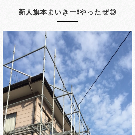
新人旗本まいきー❗やったぜ◎