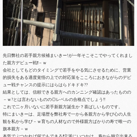
先日弊社の若手親方候補まいきー!が一年そこそこでやってくれまし
た親方デビュー戦❗－ｗ
会社としてもどのタイミングで若手をやる気にさせるために、営業
的損失をある適度覚悟の上での対応策をこころにおきながらのデビ
ュー戦チャンスの提示にはらはらドキドキ??
結果としては、信頼できる親方へのカンニング確認はあったものの
－ｗ?とは言わないものの◎レベルの合格点でしょう‼
これで二ヶ月いないに若手新親方誕生か？喜ばしいものです。
特にまいきーは、足場歴を弊社寿で一から各親方から学び心の人生
観を私から学び－ｗ育ちの人材なので外様親方ばかりの寿で唯一の
旗本親方－ｗ
本気でぶつかれば何でもできる❗立派にいつかは、寿から独立出来る