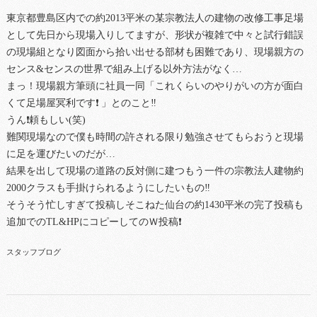
東京都豊島区内での約2013平米の某宗教法人の建物の改修工事足場
として先日から現場入りしてますが、形状が複雑で中々と試行錯誤
の現場組となり図面から拾い出せる部材も困難であり、現場親方の
センス&センスの世界で組み上げる以外方法がなく…
まっ！現場親方筆頭に社員一同「これくらいのやりがいの方が面白
くて足場屋冥利です❗ 」とのこと‼
うん❗頼もしい(笑)
難関現場なので僕も時間の許される限り勉強させてもらおうと現場
に足を運びたいのだが…
結果を出して現場の道路の反対側に建つもう一件の宗教法人建物約
2000クラスも手掛けられるようにしたいもの‼
そうそう忙しすぎて投稿しそこねた仙台の約1430平米の完了投稿も
追加でのTL&HPにコピーしてのＷ投稿❗
スタッフブログ