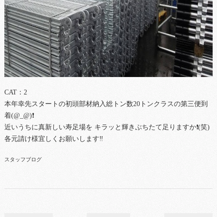
CAT：2
本年幸先スタートの初頭部材納入総トン数20トンクラスの第三便到
着(@_@)❗
近いうちに真新しい寿足場を キラッと輝きぶちたて足りますか❗(笑)
各元請け様宜しくお願いします‼
スタッフブログ