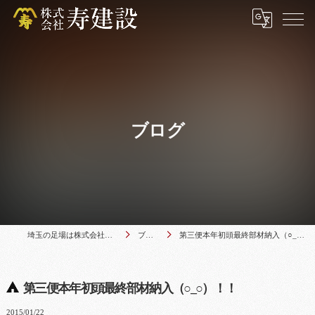
ブログ
埼玉の足場は株式会社寿建設
ブログ
第三便本年初頭最終部材納入（○_○）！！
第三便本年初頭最終部材納入（○_○）！！
2015/01/22