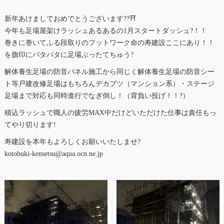
新年あけましておめでとうございます??⛩
今年も足場屋架けラッシュあるあるの1月スタートダッシュ?！！
巻きに巻いてふる段取りのフットワーク命の寿建設ここにあり！！
を旗印にバタバタに足場ぶったてちゅう?
解体養生足場の防音パネル施工から同じく解体養生足場の防音シー
ト等戸建改修足場はもちろんデカブツ（マンション系）・ステージ
足場まで対応も同時進行でなぎ倒し！（背負い投げ！！?）
積込ラッシュで職人の疲労MAX中だけどいただけた仕事は責任もっ
てやり切ります!
寿建設を本年もよろしくお願いいたしませ?
kotobuki-kensetsu@aqua.ocn.ne.jp