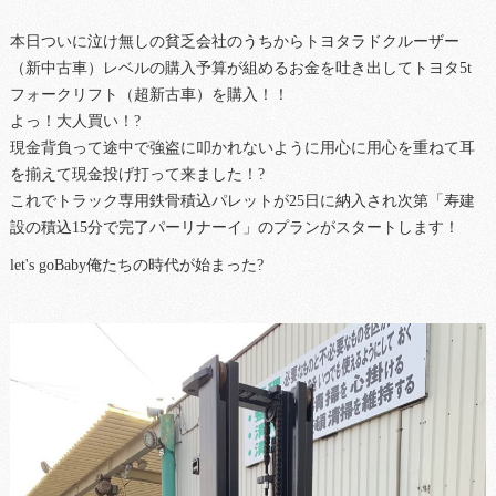
本日ついに泣け無しの貧乏会社のうちからトヨタラドクルーザー
（新中古車）レベルの購入予算が組めるお金を吐き出してトヨタ5t
フォークリフト（超新古車）を購入！！
よっ！大人買い！?
現金背負って途中で強盗に叩かれないように用心に用心を重ねて耳
を揃えて現金投げ打って来ました！?
これでトラック専用鉄骨積込パレットが25日に納入され次第「寿建
設の積込15分で完了パーリナーイ」のプランがスタートします！
let's goBaby俺たちの時代が始まった?