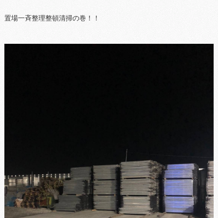
置場一斉整理整頓清掃の巻！！