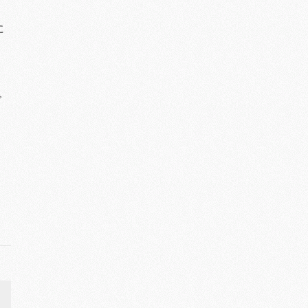
に
で
>