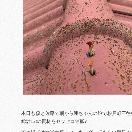
本日も僕と佐藤で朝から運ちゃんの旅で杉戸町三往
総計12tの資材をセッセコ運搬?