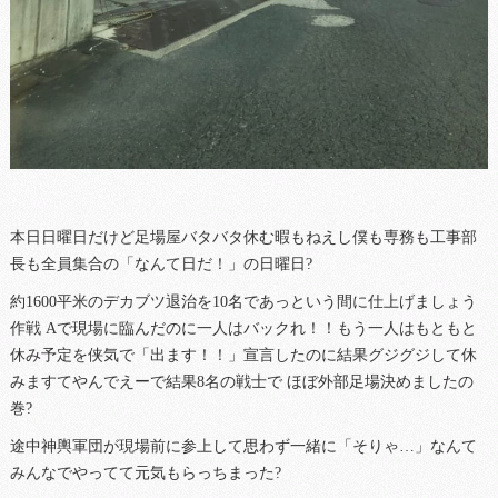
本日日曜日だけど足場屋バタバタ休む暇もねえし僕も専務も工事部
長も全員集合の「なんて日だ！」の日曜日?
約1600平米のデカブツ退治を10名であっという間に仕上げましょう
作戦 Aで現場に臨んだのに一人はバックれ！！もう一人はもともと
休み予定を侠気で「出ます！！」宣言したのに結果グジグジして休
みますてやんでえーで結果8名の戦士で ほぼ外部足場決めましたの
巻?
途中神輿軍団が現場前に参上して思わず一緒に「そりゃ…」なんて
みんなでやってて元気もらっちまった?