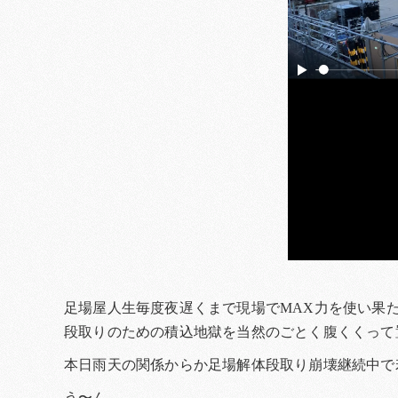
足場屋人生毎度夜遅くまで現場でMAX力を使い果
段取りのための積込地獄を当然のごとく腹くくって
本日雨天の関係からか足場解体段取り崩壊継続中で
う〜ん