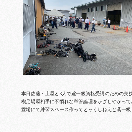
本日佐藤・土屋と3人で鳶一級資格受講のための実
楔足場屋相手に不慣れな単管論理をかざしやがって
置場にて練習スペース作ってとっくしねえと鳶一級