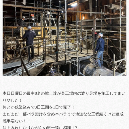
本日日曜日の最中8名の戦士達が某工場内の渡り足場を施工してまい
りやした！
何とか残業込みで3日工期を1日で完了！
まだまだ一部バラ架けを含め本バラまで地道なな工程続くけど達成
感半端ない！
油まみれになりながらの戦士達に感謝！?