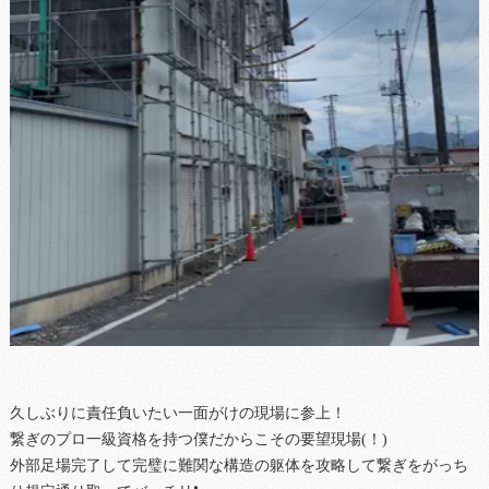
久しぶりに責任負いたい一面がけの現場に参上！
繋ぎのプロ一級資格を持つ僕だからこその要望現場(！)
外部足場完了して完璧に難関な構造の躯体を攻略して繋ぎをがっち