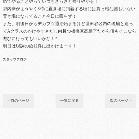
めてやることやっていつもさっさと帰りやがる！
都内班がようやく8時に置き場に到着する頃には真っ暗な誰もいない
置き場になってること今日に限らず！
また、明後日からデカブツ退治始まるけど世田谷区内の現場と違っ
てAクラスのかけやすさだし尚且つ板橋区高島平だから僕もそこなら
遊びに行ってもいいかな！?
明日は現調の旅12件に出かけまーす！
スタッフブログ
< 前のページ
一覧に戻る
次のページ >