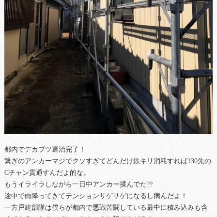
都内でデカブツ退治完了！
繋ぎのアンカーマジでクソすぎてどんだけ鉄キリ消耗すれば130先の
Cチャン貫通すんだよ的な。
もうイライラしながら一日中アンカー揉んでた??
途中で雨降ってきてテンションサゲサゲになるし病んだよ！
一方戸建部隊は僕らが都内で悪戦苦闘している最中に積み込みも含