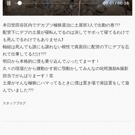
本日世田谷区内でデカブツ極狭退治に土屋班3人で出動の巻???
配管下にデブの土屋が寝転んでるのは決してサボって寝てるわけで
も死んでるわけでもありません❗️
軸組は死んでも誰にも譲れない根性で真面目に配管の下にデブを忘
れて仕事してるだけ???
明日から本格的に僕も乗り込んでぶったてまーす！
久々の現場だから腰動かす前に顎動かしてみんなの叱咤激励&撮影
担当でがんばりまーす！笑
土屋がそんな極狭にハマってるときに僕は置き場で扉設置をして遊
んでいました???
スタッフブログ