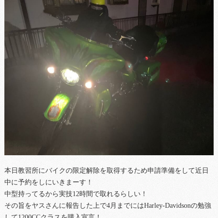
本日教習所にバイクの限定解除を取得するため申請準備をして近日
中に予約をしにいきまーす！
中型持ってるから実技12時間で取れるらしい！
その旨をヤスさんに報告した上で4月までにはHarley-Davidsonの勉強
して1200CCクラスを購入宣言！