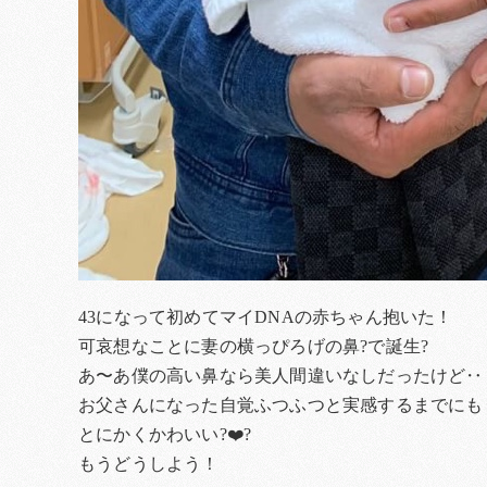
43になって初めてマイDNAの赤ちゃん抱いた！
可哀想なことに妻の横っぴろげの鼻?で誕生?
あ〜あ僕の高い鼻なら美人間違いなしだったけど‥
お父さんになった自覚ふつふつと実感するまでにも
とにかくかわいい?❤️?
もうどうしよう！