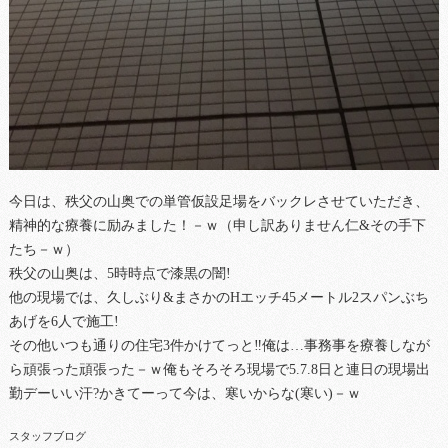
今日は、秩父の山奥での単管仮設足場をバックレさせていただき、
精神的な療養に励みました！－ｗ（申し訳ありません仁&その手下
たち－ｗ）
秩父の山奥は、5時時点で漆黒の闇!
他の現場では、久しぶり&まさかのHエッチ45メートル2スパンぶち
あげを6人で施工!
その他いつも通りの住宅3件かけてっと‼俺は…事務事を療養しなが
ら頑張った頑張った－ｗ俺もそろそろ現場で5.7.8日と連日の現場出
勤デーいい汗?かきてーって今は、寒いからな(寒い)－ｗ
スタッフブログ