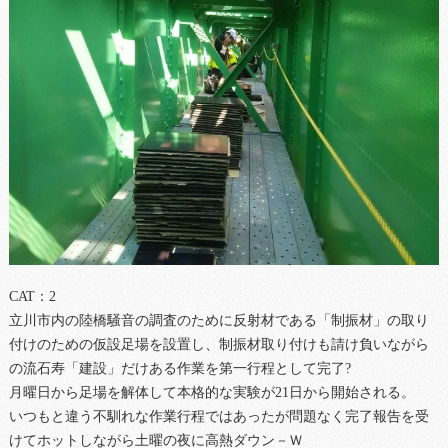
CAT：2
立川市内の陸橋騒音の調査のために反射材である「制振材」の取り
付けのための仮設足場を設置し、制振材取り付けも請け負いながら
の流石寿「建設」だけある作業を第一行程として完了?
月曜日から足場を解体して本格的な実験が21日から開始される。
いつもと違う不馴れな作業行程ではあったが問題なく完了報告を受
けてホットしながら土曜の夜に高熱ダウン－Ｗ