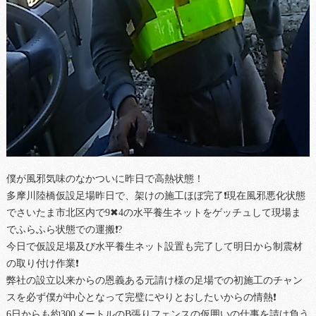
僕が風邪気味のなかついに昨日で高熱状態！
多摩川陸橋仮設足場昨日で、架けの施工ほぼ完了❗現在風邪悪化状態
でさいたま市北区内で9✖4の水平養生ネットをゲッチュして現場ま
でふらふら状態での運搬❗?
今日で仮設足場及び水平養生ネット設置も完了して明日から制震材
の取り付け作業❗
弊社の設立以来からの恩義ある元請け様の足場での初施工のチャン
スを必ず僕が中心となって完璧にやりとおしたいからの情熱❗
6日からも約300メートルのB張りフェンスの仮囲いの仕事を請け負う