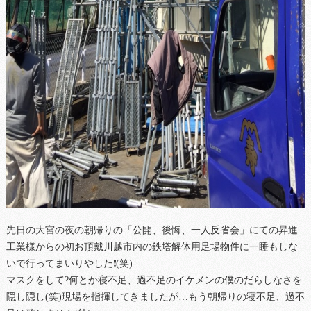
先日の大宮の夜の朝帰りの「公開、後悔、一人反省会」にての昇進
工業様からの初お頂戴川越市内の鉄塔解体用足場物件に一睡もしな
いで行ってまいりやした❗(笑)
マスクをして?何とか寝不足、過不足のイケメンの僕のだらしなさを
隠し隠し(笑)現場を指揮してきましたが…もう朝帰りの寝不足、過不