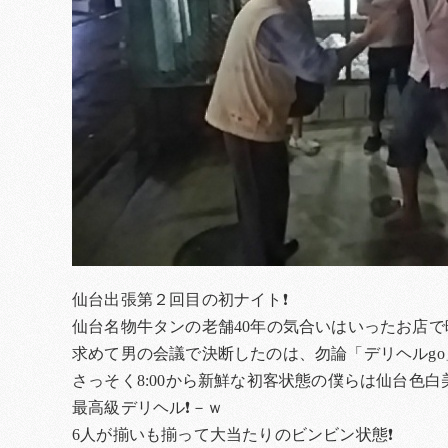
仙台出張第２回目の初ナイト❗
仙台名物牛タンの老舗40年の気合いはいったお店で
求めて男の会議で決断したのは、勿論「デリヘルgo
さっそく8:00から新鮮な初客状態の僕らは仙台色
最高級デリヘル❗－ｗ
6人が揃いも揃って大当たりのビンビン状態❗