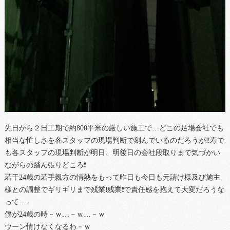
先日から２日工期で約800平米の厳しい施工で…どこの足場会社でも
相当な忙しさを各スタッフの現場判断で刻んでいるのだろうが‼寿で
も各スタッフの現場判断が明日、明後日の会社段取りまで気づかい
ながらの踏ん張りどころ❗
若干24歳の若手親方の情熱をもって昨日も今日も元請け様及び施主
様との調整でギリギリまで残業❗残業❗で責任感を抱えて大変だろうな
って…
僕が24歳の時－ｗ…－ｗ…－ｗ
ウーン情けなくなるわ－ｗ