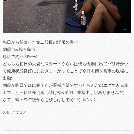
先日から始まった第二段目の洋服の青○❗
朝霞市&鶴ヶ島市
総計で約3500平米❗
どちらも初日の大切なスタートぐらいは僕も現場に出てバリ汗かい
て健康状態良好にしときますかってことで今日も鶴ヶ島市の現場に
出動❗
朝霞が昨日でほぼ完了だが看板内部ですったもんだのエグすぎる施
工で工期一日延長（総元請け様&英明工業様申し訳ありません??）
さて、鶴ヶ島午後からもびしばしでp(^-^)qルンバ
スタッフブログ