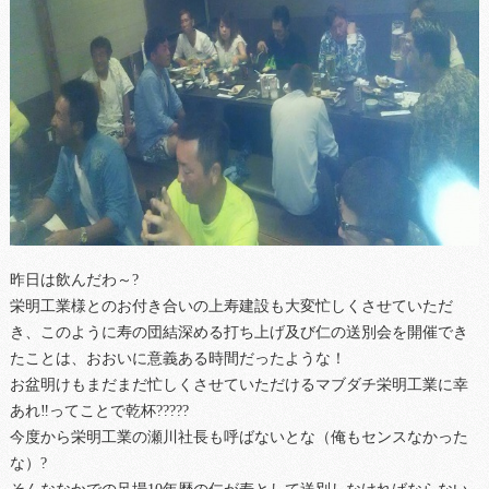
昨日は飲んだわ～?
栄明工業様とのお付き合いの上寿建設も大変忙しくさせていただ
き、このように寿の団結深める打ち上げ及び仁の送別会を開催でき
たことは、おおいに意義ある時間だったような！
お盆明けもまだまだ忙しくさせていただけるマブダチ栄明工業に幸
あれ‼ってことで乾杯?????
今度から栄明工業の瀬川社長も呼ばないとな（俺もセンスなかった
な）?