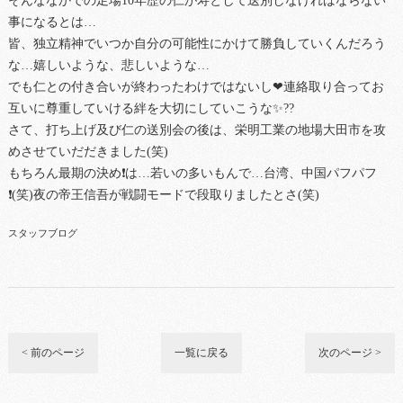
そんななかでの足場10年歴の仁が寿として送別しなければならない
事になるとは…
皆、独立精神でいつか自分の可能性にかけて勝負していくんだろう
な…嬉しいような、悲しいような…
でも仁との付き合いが終わったわけではないし❤連絡取り合ってお
互いに尊重していける絆を大切にしていこうな✨??
さて、打ち上げ及び仁の送別会の後は、栄明工業の地場大田市を攻
めさせていだだきました(笑)
もちろん最期の決め❗は…若いの多いもんで…台湾、中国パフパフ
❗(笑)夜の帝王信吾が戦闘モードで段取りましたとさ(笑)
スタッフブログ
< 前のページ
一覧に戻る
次のページ >