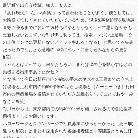
最近町で出会う後輩、知人、友人に
「あれ❗最近TLないね❗(笑)」って言われることが多く、僕としては、
お陰様で忙しくさせていただいているため、現場&事務処理&現地調
査等々寝るまでにおいて気持ちにゆとりがなく…って思いながらも
更新しないとまずいな‼（HPに限っては、検索エンジン上足場…で
の上位ランクに更新しないとヒット率わるくなる❗）と思ってる矢先
だったのでなおさら意地の24時にベットに潜り込みながらの更新
❗(笑)
う～んとはいっても…何かおもろい、または僕の心を動かすほどの
動機ある出来事あったかね？
てな感じで今日の新座市内の約900平米のネズケ&三層までの立ち上
げ現場と足利市内の約650平米のばらし現場と（ムービーつき）行田
市内の新築足場を投稿させていただき意義あり❗ってことでおやすみ
なさい‼(笑)
7月1日からは、東京都内での約4000平米が施工されるので各応援常
用様よろしくお願いします。
ハローワークとタウンページで社員募集にひっかっかった（あっ❗間
違った❗(笑)）是非とも採用された各面接者様是非寿建設とともに汗