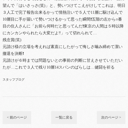
望んで「はいさっさ(笑)」と、勢いつけてこえがけしてこれは、明日
３人工で完了報告出来るかって情熱注いで５人で11層に駆け込んで
10層目に手が届いて勢いつけるかって思った瞬間❗五階の左から○番
目の住人さんに「お前ら何時だと思ってんだ❗東京の人間は５時以降
にカンカンやられたら大変だよ‼」って切れられて…
残念賞(笑)
元請け様の立場を考えれば素直にしたがって悔しさ噛み締めて潔い
撤退を決断❗
元請けが６時までは問題ないとの事前の判断に甘えさせていただい
たが…これで３人で残り10層14スパンのばらしは…健闘を祈る
スタッフブログ
< 前のページ
一覧に戻る
次のページ >