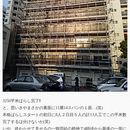
3250平米ばらし完了❗
と、思いきやまさかの裏面に11層14スパンの１面…(笑)
本格ばらしスタートの初日に8人２日目５人の計13人工でこの平米数
完了するは分けないか(笑)
いや、終わらせて見せるの一致団結の精神で4時頃から最後の一面に