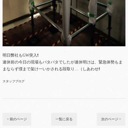
明日弊社もGW突入❗
連休前の今日の現場もバタバタでしたが連休明けは、緊急体勢もま
まならず僕まで架け一いかされる段取り…（しあわせ❗
スタッフブログ
< 前のページ
一覧に戻る
次のページ >