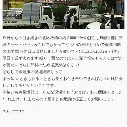
昨日からの引き続きの北区板橋の約２000平米のばらし❗9層上部に三
段のセットバック&これでもかってぐらいの最終とうやで最高18層
の現場❗僕も昨日は出動しましたが腰いて～❗人工はんぱねぇ～(笑)
明日で必ず決めます❗残り一面なのでばらし完了報告もらえるはずだ
が何せ～ばらし部材のため場所がなくて～❗
ばらして即運搬の現場段取りって…
まっ❗いいときもわるいときも長くお付き合いできればお互い様に会
社としてありがたいことです。
今後とも寿足場部は、どんな現場でも「おまけ」あっ❗間違えました
❗「ねまけ」しませんので是非とも元請け様宜しくお願いします。
スタッフブログ