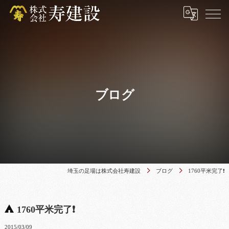
ブログ
埼玉の足場は株式会社寿建設
ブログ
1760平米完了❗
1760平米完了❗
2015/03/09