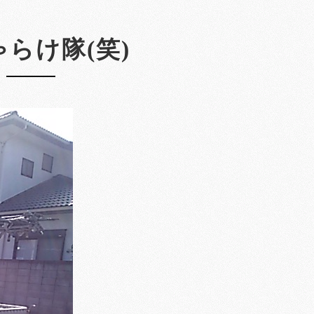
らけ隊(笑)