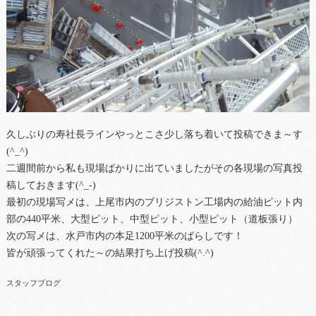
久しぶりの寿社長ラインやっとこさ少し落ち着いて投稿できま～す
(^_^)
二週間前から私も現場ばかりに出ていましたがその各現場の写真投
稿しておきます(^_-)
最初の現場写メは、上尾市内のブリジストン工場内の給油ピット内
部の440平米、大型ピット、中型ピット、小型ピット（道板張り）
次の写メは、水戸市内の本足1200平米のばらしです！
皆が頑張ってくれた～の結果打ち上げ投稿(^.^)
スタッフブログ